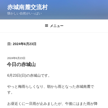
コ
赤城南麓交流村
ン
懐かしい自然がいっぱい
テ
ン
ツ
メニュー
へ
ス
キ
日:
2024年6月23日
ッ
プ
投
2024年6月23日
稿
今日の赤城山
日:
6月23日(日)の赤城山です。
やっと梅雨らしくなり、朝から雨となった赤城南麓で
す。
お昼近くに一旦雨が止みましたが、午後にはまた雨が降