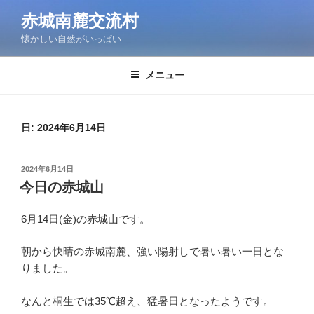
コ
赤城南麓交流村
ン
懐かしい自然がいっぱい
テ
ン
ツ
メニュー
へ
ス
キ
日:
2024年6月14日
ッ
プ
投
2024年6月14日
稿
今日の赤城山
日:
6月14日(金)の赤城山です。
朝から快晴の赤城南麓、強い陽射しで暑い暑い一日とな
りました。
なんと桐生では35℃超え、猛暑日となったようです。