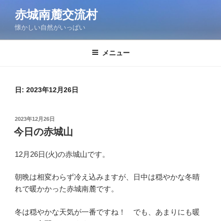
コ
赤城南麓交流村
ン
懐かしい自然がいっぱい
テ
ン
ツ
メニュー
へ
ス
キ
日:
2023年12月26日
ッ
プ
投
2023年12月26日
稿
今日の赤城山
日:
12月26日(火)の赤城山です。
朝晩は相変わらず冷え込みますが、日中は穏やかな冬晴
れで暖かかった赤城南麓です。
冬は穏やかな天気が一番ですね！ でも、あまりにも暖