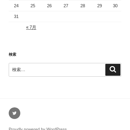
24
25
26
27
28
29
30
31
« 7月
検索
検
検
索
索:
Twitter
Proudly powered by WordPress