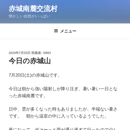
コ
赤城南麓交流村
ン
懐かしい自然がいっぱい
テ
ン
ツ
メニュー
へ
ス
キ
投
2024年7月20日
投稿者:
SIMO
稿
ッ
今日の赤城山
日:
プ
7月20日(土)の赤城山です。
今日は朝から強い陽射しが降り注ぎ、暑い暑い一日とな
った赤城南麓です。
日中、雲が多くなった時もありましたが、半端ない暑さ
です。 朝から温室の中に入っているようでした。
夜になって、ザァーっと雨が通り過ぎて行ったので少し