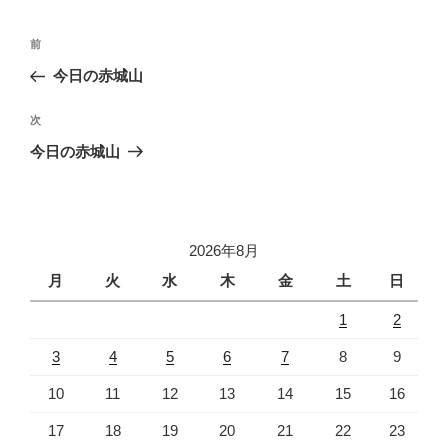
投
前
前
稿
の
今日の赤城山
ナ
投
ビ
稿
次
次
ゲ
の
今日の赤城山
投
ー
稿
シ
ョ
2026年8月
ン
月
火
水
木
金
土
日
1
2
3
4
5
6
7
8
9
10
11
12
13
14
15
16
17
18
19
20
21
22
23