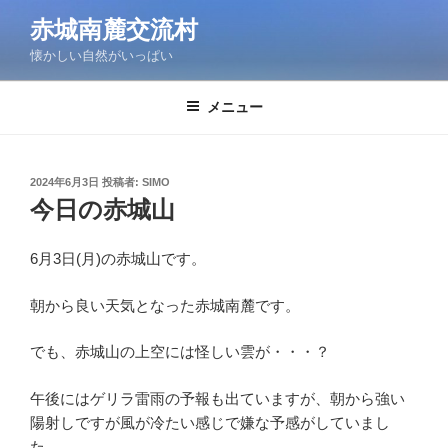
コ
赤城南麓交流村
ン
懐かしい自然がいっぱい
テ
ン
ツ
メニュー
へ
ス
キ
投
2024年6月3日
投稿者:
SIMO
稿
ッ
今日の赤城山
日:
プ
6月3日(月)の赤城山です。
朝から良い天気となった赤城南麓です。
でも、赤城山の上空には怪しい雲が・・・？
午後にはゲリラ雷雨の予報も出ていますが、朝から強い
陽射しですが風が冷たい感じで嫌な予感がしていまし
た。