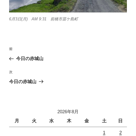
6月3日(月) AM 9:31 前橋市苗ケ島町
投
前
前
稿
の
今日の赤城山
ナ
投
ビ
稿
次
次
ゲ
の
今日の赤城山
投
ー
稿
シ
ョ
2026年8月
ン
月
火
水
木
金
土
日
1
2