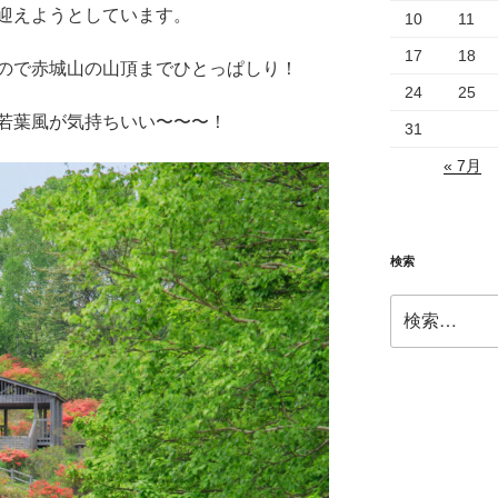
迎えようとしています。
10
11
17
18
ので赤城山の山頂までひとっぱしり！
24
25
若葉風が気持ちいい〜〜〜！
31
« 7月
検索
検
索: