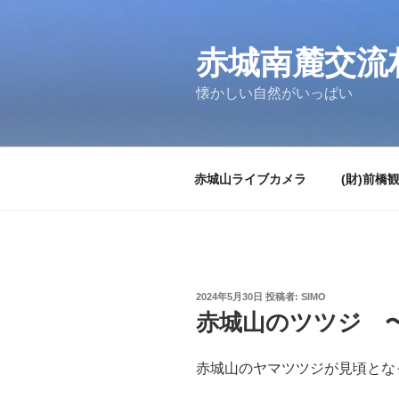
コ
ン
テ
赤城南麓交流
ン
懐かしい自然がいっぱい
ツ
へ
ス
キ
赤城山ライブカメラ
(財)前橋
ッ
プ
投
2024年5月30日
投稿者:
SIMO
稿
赤城山のツツジ 
日:
赤城山のヤマツツジが見頃とな