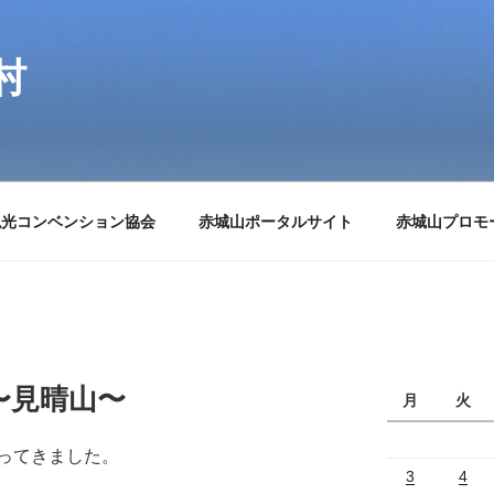
村
観光コンベンション協会
赤城山ポータルサイト
赤城山プロモ
〜見晴山〜
月
火
ってきました。
3
4