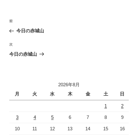
投
前
前
稿
の
今日の赤城山
ナ
投
ビ
稿
次
次
ゲ
の
今日の赤城山
投
ー
稿
シ
ョ
2026年8月
ン
月
火
水
木
金
土
日
1
2
3
4
5
6
7
8
9
10
11
12
13
14
15
16