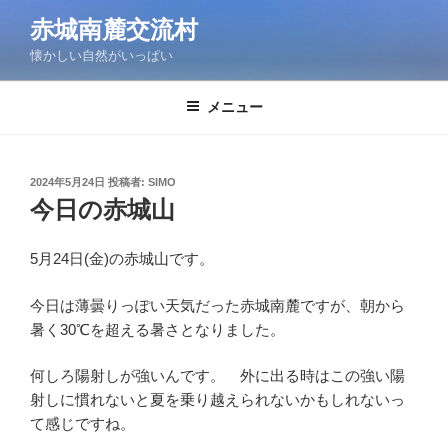
コ
赤城南麓交流村
ン
懐かしい自然がいっぱい
テ
ン
ツ
メニュー
へ
ス
キ
投
2024年5月24日
投稿者:
SIMO
稿
ッ
今日の赤城山
日:
プ
5月24日(金)の赤城山です。
今日は薄曇りっぽい天気だった赤城南麓ですが、朝から
暑く30℃を超える暑さとなりました。
何しろ陽射しが強いんです。 外に出る時はこの強い陽
射しに慣れないと夏を乗り越えられないかもしれないっ
て感じですね。