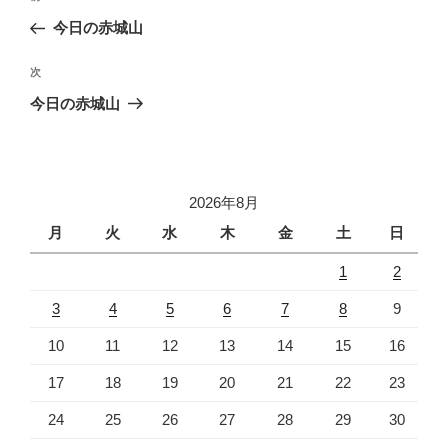
稿
の
今日の赤城山
ナ
投
ビ
稿
次
次
ゲ
の
今日の赤城山
投
ー
稿
シ
ョ
2026年8月
ン
月
火
水
木
金
土
日
1
2
3
4
5
6
7
8
9
10
11
12
13
14
15
16
17
18
19
20
21
22
23
24
25
26
27
28
29
30