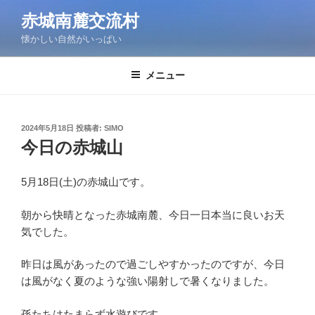
コ
赤城南麓交流村
ン
懐かしい自然がいっぱい
テ
ン
ツ
メニュー
へ
ス
キ
投
2024年5月18日
投稿者:
SIMO
稿
ッ
今日の赤城山
日:
プ
5月18日(土)の赤城山です。
朝から快晴となった赤城南麓、今日一日本当に良いお天
気でした。
昨日は風があったので過ごしやすかったのですが、今日
は風がなく夏のような強い陽射しで暑くなりました。
孫たちはたまらず水遊びです。