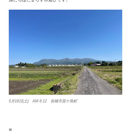
5月18日(土) AM 8:12 前橋市苗ケ島町
投
前
前