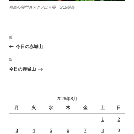
敷島公園門倉テクノばら園 5/15撮影
投
前
前
稿
の
今日の赤城山
ナ
投
ビ
稿
次
次
ゲ
の
今日の赤城山
投
ー
稿
シ
ョ
2026年8月
ン
月
火
水
木
金
土
日
1
2
3
4
5
6
7
8
9