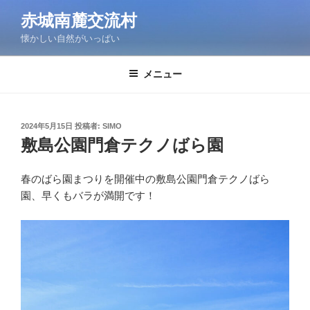
コ
赤城南麓交流村
ン
懐かしい自然がいっぱい
テ
ン
ツ
メニュー
へ
ス
キ
投
2024年5月15日
投稿者:
SIMO
稿
ッ
敷島公園門倉テクノばら園
日:
プ
春のばら園まつりを開催中の敷島公園門倉テクノばら
園、早くもバラが満開です！