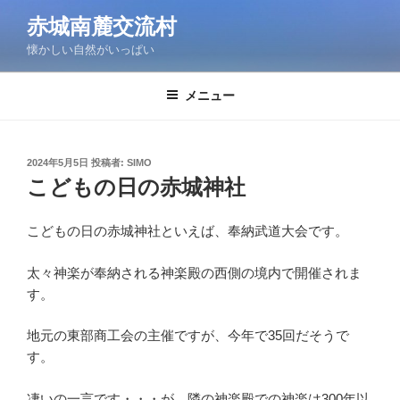
コ
赤城南麓交流村
ン
懐かしい自然がいっぱい
テ
ン
ツ
メニュー
へ
ス
キ
投
2024年5月5日
投稿者:
SIMO
稿
ッ
こどもの日の赤城神社
日:
プ
こどもの日の赤城神社といえば、奉納武道大会です。
太々神楽が奉納される神楽殿の西側の境内で開催されま
す。
地元の東部商工会の主催ですが、今年で35回だそうで
す。
凄いの一言です・・・が、隣の神楽殿での神楽は300年以