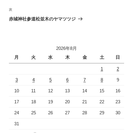
ナ
投
ビ
稿
次
次
ゲ
の
赤城神社参道松並木のヤマツツジ
投
ー
稿
シ
ョ
2026年8月
ン
月
火
水
木
金
土
日
1
2
3
4
5
6
7
8
9
10
11
12
13
14
15
16
17
18
19
20
21
22
23
24
25
26
27
28
29
30
31