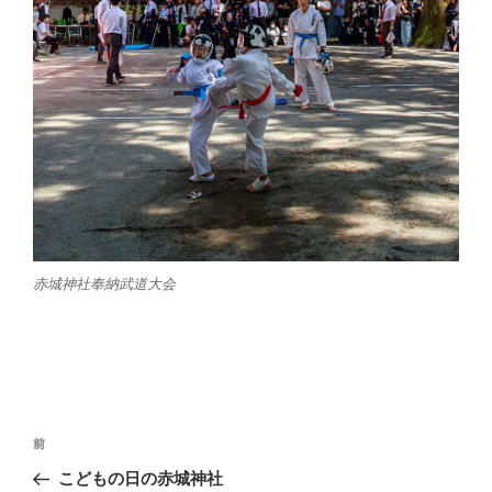
赤城神社奉納武道大会
投
前
前
稿
の
こどもの日の赤城神社