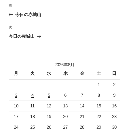
投
前
前
稿
の
今日の赤城山
ナ
投
ビ
稿
次
次
ゲ
の
今日の赤城山
投
ー
稿
シ
ョ
2026年8月
ン
月
火
水
木
金
土
日
1
2
3
4
5
6
7
8
9
10
11
12
13
14
15
16
17
18
19
20
21
22
23
24
25
26
27
28
29
30