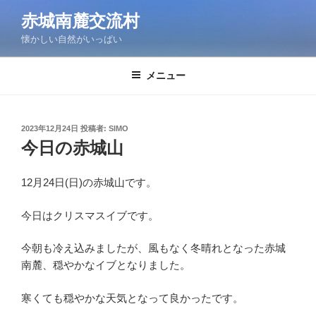
コ
赤城南麓交流村
ン
懐かしい自然がいっぱい
テ
ン
ツ
メニュー
へ
ス
キ
投
2023年12月24日
投稿者:
SIMO
稿
ッ
今日の赤城山
日:
プ
12月24日(日)の赤城山です。
今日はクリスマスイブです。
今朝も冷え込みましたが、風もなく冬晴れとなった赤城
南麓、穏やかなイブとなりました。
寒くても穏やかな天気となって良かったです。