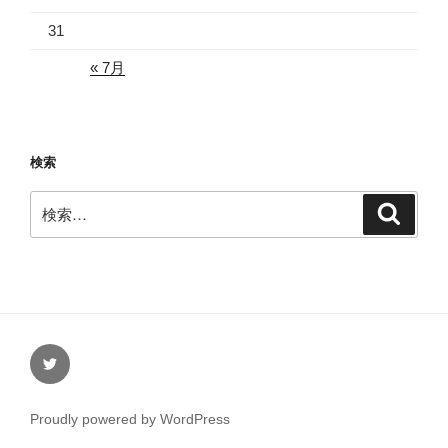
31
« 7月
検索
検
検
索
索:
Twitter
Proudly powered by WordPress