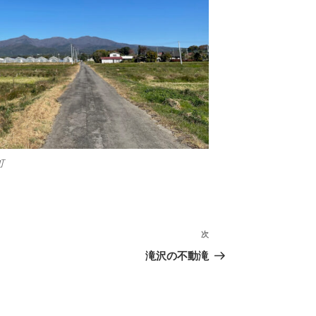
町
次
次
の
滝沢の不動滝
投
稿