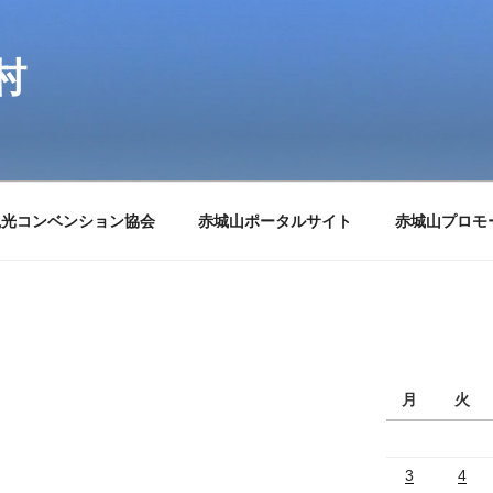
村
観光コンベンション協会
赤城山ポータルサイト
赤城山プロモ
月
火
3
4