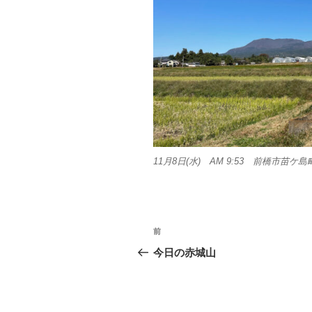
11月8日(水) AM 9:53 前橋市苗ケ島
投
前
前
稿
の
今日の赤城山
投
ナ
稿
ビ