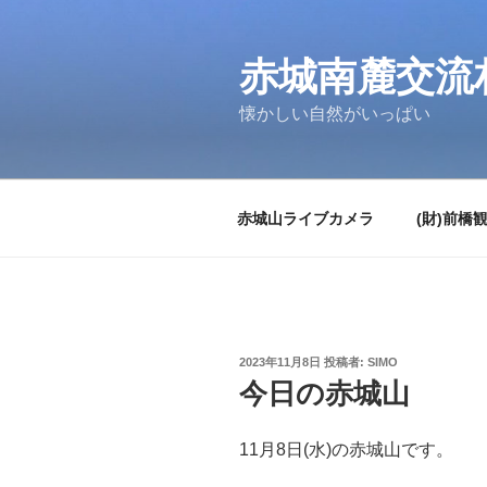
コ
ン
テ
赤城南麓交流
ン
懐かしい自然がいっぱい
ツ
へ
ス
キ
赤城山ライブカメラ
(財)前橋
ッ
プ
投
2023年11月8日
投稿者:
SIMO
稿
今日の赤城山
日:
11月8日(水)の赤城山です。