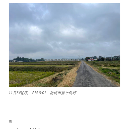
11月6日(月) AM 9:01 前橋市苗ケ島町
投
前
前
稿
の