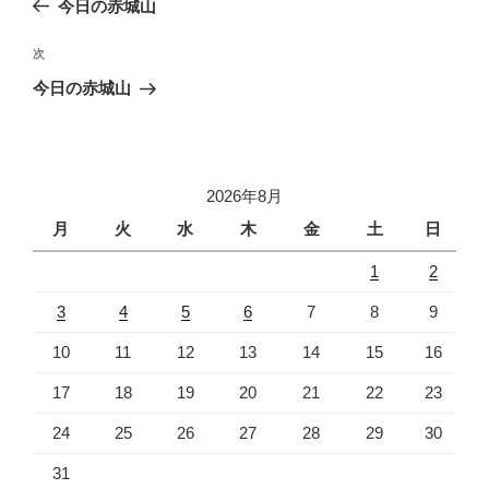
今日の赤城山
ナ
投
ビ
稿
次
次
ゲ
の
今日の赤城山
投
ー
稿
シ
ョ
2026年8月
ン
月
火
水
木
金
土
日
1
2
3
4
5
6
7
8
9
10
11
12
13
14
15
16
17
18
19
20
21
22
23
24
25
26
27
28
29
30
31