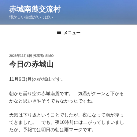
コ
赤城南麓交流村
ン
懐かしい自然がいっぱい
テ
ン
ツ
メニュー
へ
ス
キ
投
2023年11月6日
投稿者:
SIMO
稿
ッ
今日の赤城山
日:
プ
11月6日(月)の赤城山です。
朝から曇り空の赤城南麓です。 気温がグーンと下がる
かなと思いきやそうでもなかったですね。
天気は下り坂ということでしたが、夜になって雨が降っ
てきました。 でも、夜10時前には上がってしまいまし
たが、予報では明日の朝は雨マークです。