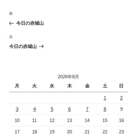
投
前
前
稿
の
今日の赤城山
ナ
投
ビ
稿
次
次
ゲ
の
今日の赤城山
投
ー
稿
シ
ョ
2026年8月
ン
月
火
水
木
金
土
日
1
2
3
4
5
6
7
8
9
10
11
12
13
14
15
16
17
18
19
20
21
22
23