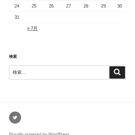
24
25
26
27
28
29
30
31
« 7月
検索
検
検
索
索:
Twitter
Proudly powered by WordPress