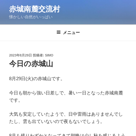
コ
赤城南麓交流村
ン
懐かしい自然がいっぱい
テ
ン
ツ
メニュー
へ
ス
キ
投
2023年8月29日
投稿者:
SIMO
稿
ッ
今日の赤城山
日:
プ
8月29日(火)の赤城山です。
今日も朝から強い日差しで、暑い一日となった赤城南麓
です。
大気も安定していたようで、日中雷雨はありませんでし
たし、雲も出ていないので夜もないでしょう。
8月も残りわずかとなってきて朝晩は少し秋を感じるよう