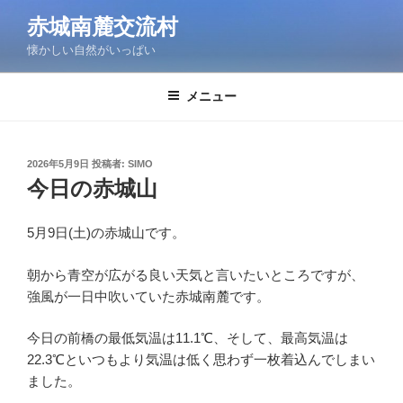
コ
赤城南麓交流村
ン
懐かしい自然がいっぱい
テ
ン
ツ
メニュー
へ
ス
キ
投
2026年5月9日
投稿者:
SIMO
稿
ッ
今日の赤城山
日:
プ
5月9日(土)の赤城山です。
朝から青空が広がる良い天気と言いたいところですが、
強風が一日中吹いていた赤城南麓です。
今日の前橋の最低気温は11.1℃、そして、最高気温は
22.3℃といつもより気温は低く思わず一枚着込んでしまい
ました。