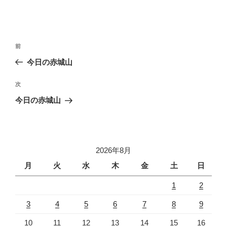
投
前
前
稿
の
今日の赤城山
ナ
投
ビ
稿
次
次
ゲ
の
今日の赤城山
投
ー
稿
シ
ョ
2026年8月
ン
月
火
水
木
金
土
日
1
2
3
4
5
6
7
8
9
10
11
12
13
14
15
16