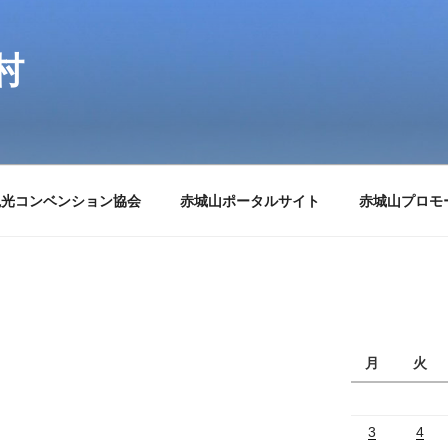
村
観光コンベンション協会
赤城山ポータルサイト
赤城山プロモ
月
火
3
4