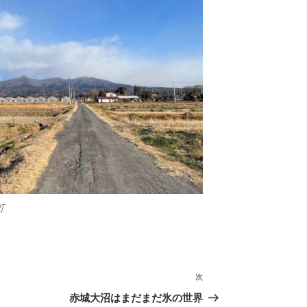
町
次
次
の
赤城大沼はまだまだ氷の世界