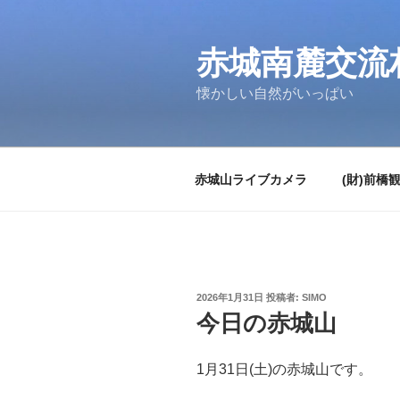
コ
ン
テ
赤城南麓交流
ン
懐かしい自然がいっぱい
ツ
へ
ス
キ
赤城山ライブカメラ
(財)前橋
ッ
プ
投
2026年1月31日
投稿者:
SIMO
稿
今日の赤城山
日:
1月31日(土)の赤城山です。