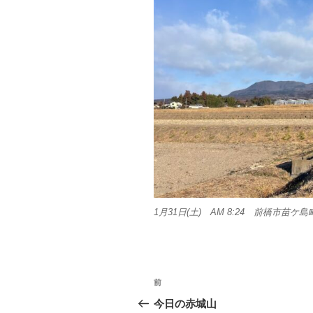
1月31日(土) AM 8:24 前橋市苗ケ島
投
前
前
稿
の
今日の赤城山