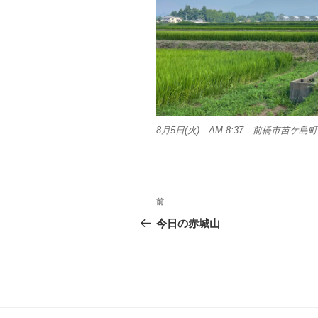
8月5日(火) AM 8:37 前橋市苗ケ島町
投
前
前
稿
の
今日の赤城山
投
ナ
稿
ビ
ゲ