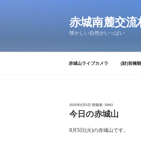
コ
ン
テ
赤城南麓交流
ン
懐かしい自然がいっぱい
ツ
へ
ス
キ
赤城山ライブカメラ
(財)前橋
ッ
プ
投
2025年8月5日
投稿者:
SIMO
稿
今日の赤城山
日:
8月5日(火)の赤城山です。