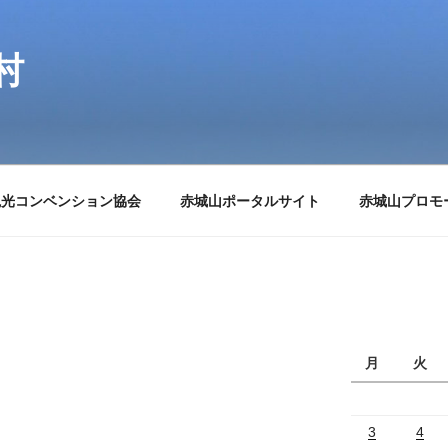
村
観光コンベンション協会
赤城山ポータルサイト
赤城山プロモ
月
火
3
4