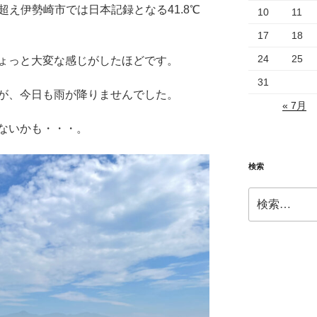
超え伊勢崎市では日本記録となる41.8℃
10
11
17
18
24
25
ょっと大変な感じがしたほどです。
31
が、今日も雨が降りませんでした。
« 7月
ないかも・・・。
検索
検
索: