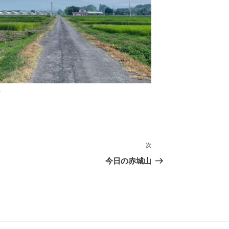
次
次
の
今日の赤城山
投
稿