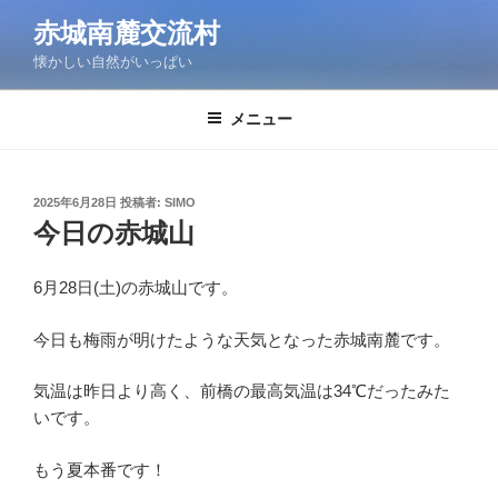
コ
赤城南麓交流村
ン
懐かしい自然がいっぱい
テ
ン
ツ
メニュー
へ
ス
キ
投
2025年6月28日
投稿者:
SIMO
稿
ッ
今日の赤城山
日:
プ
6月28日(土)の赤城山です。
今日も梅雨が明けたような天気となった赤城南麓です。
気温は昨日より高く、前橋の最高気温は34℃だったみた
いです。
もう夏本番です！