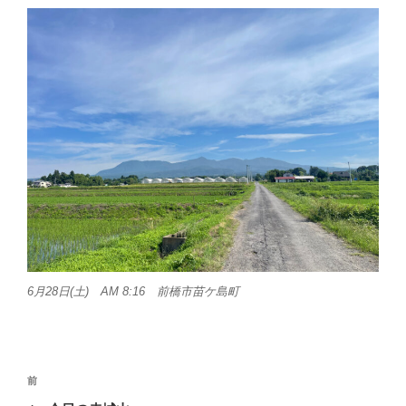
6月28日(土) AM 8:16 前橋市苗ケ島町
投
前
前
稿
の