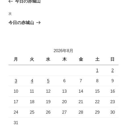
今日の赤城山
ナ
投
ビ
稿
次
次
ゲ
の
今日の赤城山
投
ー
稿
シ
ョ
2026年8月
ン
月
火
水
木
金
土
日
1
2
3
4
5
6
7
8
9
10
11
12
13
14
15
16
17
18
19
20
21
22
23
24
25
26
27
28
29
30
31