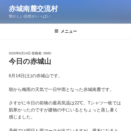
コ
赤城南麓交流村
ン
懐かしい自然がいっぱい
テ
ン
ツ
メニュー
へ
ス
キ
投
2025年6月14日
投稿者:
SIMO
稿
ッ
今日の赤城山
日:
プ
6月14日(土)の赤城山です。
朝から梅雨の天気で一日中雨となった赤城南麓です。
さすがに今日の前橋の最高気温は22℃、Tシャツ一枚では
肌寒かったのですが建物の中にいるとちょっと蒸し暑く
感じました。
予報では明日も雨マークが出ていますが、週末になると