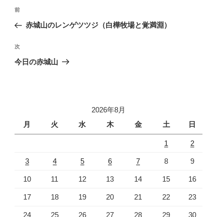
投
前
前
稿
の
赤城山のレンゲツツジ（白樺牧場と覚満淵）
ナ
投
ビ
稿
次
次
ゲ
の
今日の赤城山
投
ー
稿
シ
ョ
2026年8月
ン
月
火
水
木
金
土
日
1
2
3
4
5
6
7
8
9
10
11
12
13
14
15
16
17
18
19
20
21
22
23
24
25
26
27
28
29
30