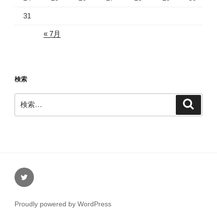
31
« 7月
検索
検
検
索
索:
Twitter
Proudly powered by WordPress