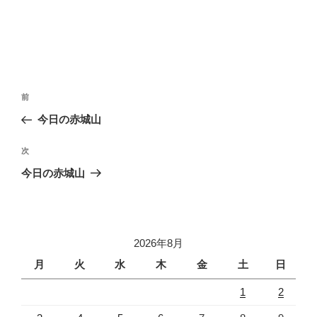
投
前
前
稿
の
今日の赤城山
ナ
投
ビ
稿
次
次
ゲ
の
今日の赤城山
投
ー
稿
シ
ョ
2026年8月
ン
月
火
水
木
金
土
日
1
2