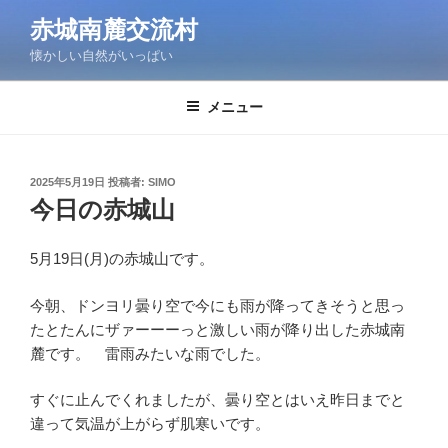
コ
赤城南麓交流村
ン
懐かしい自然がいっぱい
テ
ン
ツ
メニュー
へ
ス
キ
投
2025年5月19日
投稿者:
SIMO
稿
ッ
今日の赤城山
日:
プ
5月19日(月)の赤城山です。
今朝、ドンヨリ曇り空で今にも雨が降ってきそうと思っ
たとたんにザァーーーっと激しい雨が降り出した赤城南
麓です。 雷雨みたいな雨でした。
すぐに止んでくれましたが、曇り空とはいえ昨日までと
違って気温が上がらず肌寒いです。