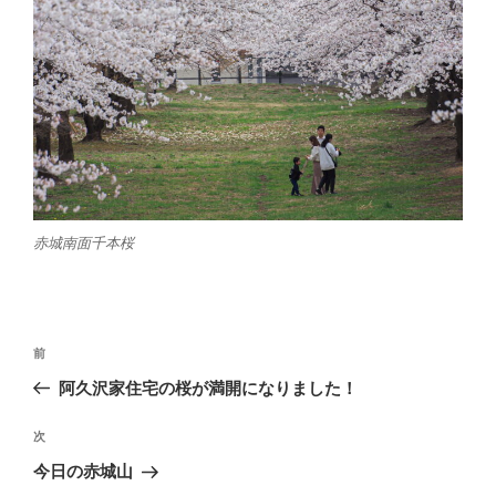
赤城南面千本桜
投
前
前
稿
の
阿久沢家住宅の桜が満開になりました！
ナ
投
ビ
稿
次
次
ゲ
の
今日の赤城山
投
ー