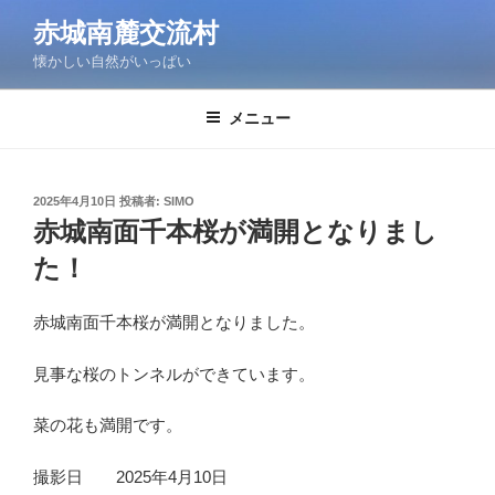
コ
赤城南麓交流村
ン
懐かしい自然がいっぱい
テ
ン
ツ
メニュー
へ
ス
キ
投
2025年4月10日
投稿者:
SIMO
稿
ッ
赤城南面千本桜が満開となりまし
日:
プ
た！
赤城南面千本桜が満開となりました。
見事な桜のトンネルができています。
菜の花も満開です。
撮影日 2025年4月10日