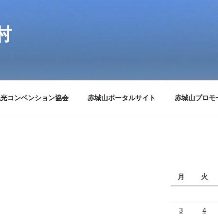
村
観光コンベンション協会
赤城山ポータルサイト
赤城山プロモ
月
火
3
4