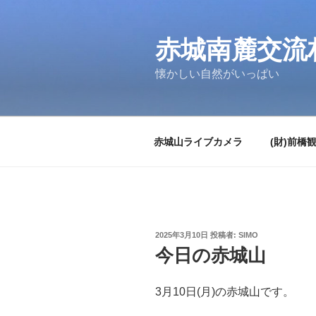
コ
ン
テ
赤城南麓交流
ン
懐かしい自然がいっぱい
ツ
へ
ス
キ
赤城山ライブカメラ
(財)前橋
ッ
プ
投
2025年3月10日
投稿者:
SIMO
稿
今日の赤城山
日:
3月10日(月)の赤城山です。