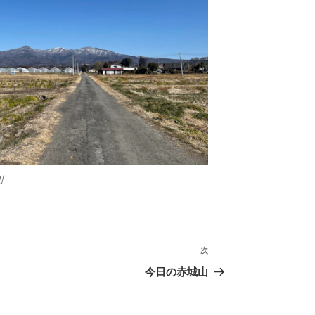
町
次
次
の
今日の赤城山
投
稿