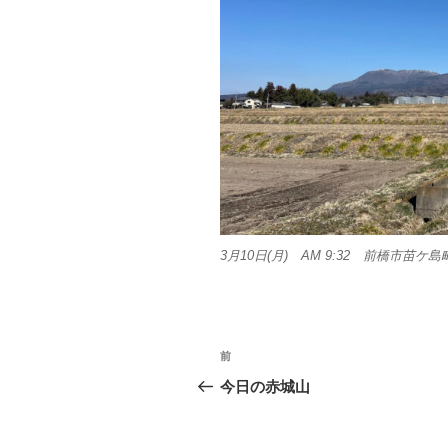
3月10日(月) AM 9:32 前橋市苗ケ島
投
前
前
稿
の
今日の赤城山
投
ナ
稿