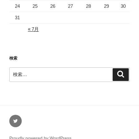
24
25
26
27
28
29
30
31
« 7月
検索
検
検
索
索:
Twitter
Proudly powered by WordPress