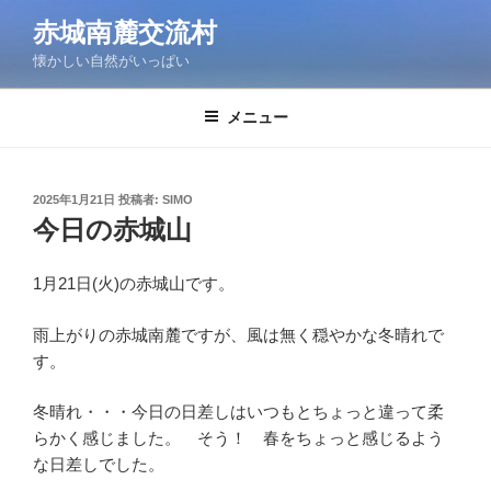
コ
赤城南麓交流村
ン
懐かしい自然がいっぱい
テ
ン
ツ
メニュー
へ
ス
キ
投
2025年1月21日
投稿者:
SIMO
稿
ッ
今日の赤城山
日:
プ
1月21日(火)の赤城山です。
雨上がりの赤城南麓ですが、風は無く穏やかな冬晴れで
す。
冬晴れ・・・今日の日差しはいつもとちょっと違って柔
らかく感じました。 そう！ 春をちょっと感じるよう
な日差しでした。