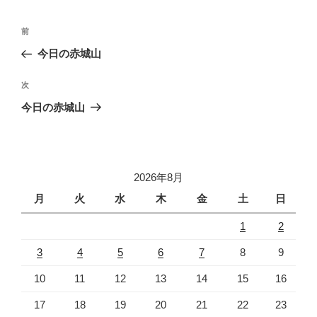
投
前
前
稿
の
今日の赤城山
ナ
投
ビ
稿
次
次
ゲ
の
今日の赤城山
投
ー
稿
シ
ョ
2026年8月
ン
月
火
水
木
金
土
日
1
2
3
4
5
6
7
8
9
10
11
12
13
14
15
16
17
18
19
20
21
22
23