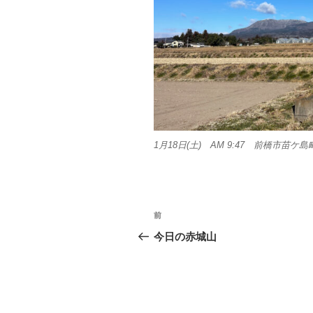
1月18日(土) AM 9:47 前橋市苗ケ島
投
前
前
稿
の
今日の赤城山
投
ナ
稿
ビ
ゲ