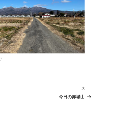
町
次
次
の
今日の赤城山
投
稿