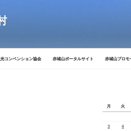
村
観光コンベンション協会
赤城山ポータルサイト
赤城山プロモ
月
火
3
4