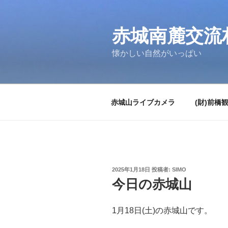
コ
ン
テ
赤城南麓交流
ン
懐かしい自然がいっぱい
ツ
へ
ス
キ
赤城山ライブカメラ
(財)前橋
ッ
プ
投
2025年1月18日
投稿者:
SIMO
稿
今日の赤城山
日:
1月18日(土)の赤城山です。