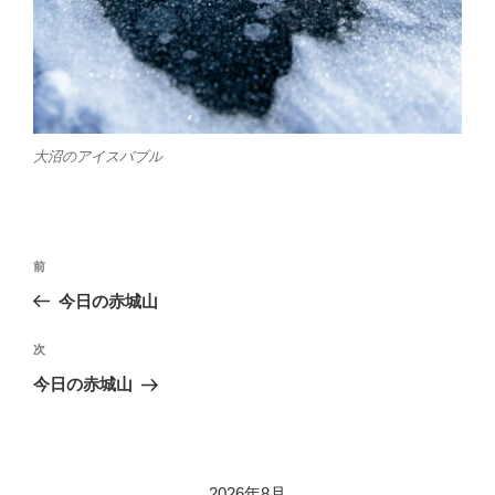
大沼のアイスバブル
投
前
前
稿
の
今日の赤城山
ナ
投
ビ
稿
次
次
ゲ
の
今日の赤城山
投
ー
稿
シ
ョ
2026年8月