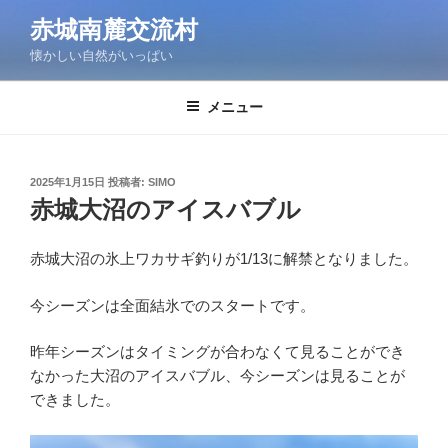
コ
赤城南麓交流村
ン
懐かしい自然がいっぱい
テ
ン
ツ
メニュー
へ
ス
キ
投
2025年1月15日
投稿者:
SIMO
稿
ッ
赤城大沼のアイスバブル
日:
プ
赤城大沼の氷上ワカサギ釣りが1/13に解禁となりました。
今シーズンは全面結氷でのスタートです。
昨年シーズンはタイミングが合わなくて見ることができ
なかった大沼のアイスバブル、今シーズンは見ることが
できました。