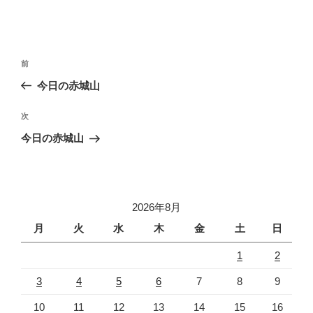
投
前
前
稿
の
今日の赤城山
ナ
投
ビ
稿
次
次
ゲ
の
今日の赤城山
投
ー
稿
シ
ョ
2026年8月
ン
月
火
水
木
金
土
日
1
2
3
4
5
6
7
8
9
10
11
12
13
14
15
16