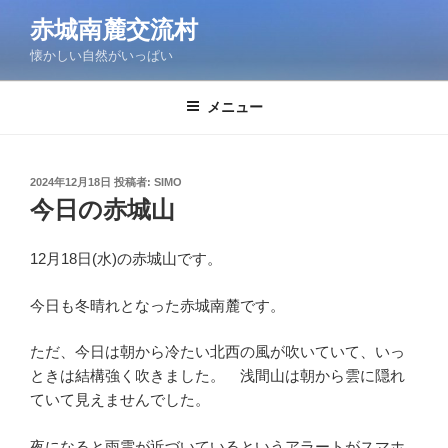
コ
赤城南麓交流村
ン
懐かしい自然がいっぱい
テ
ン
ツ
メニュー
へ
ス
キ
投
2024年12月18日
投稿者:
SIMO
稿
ッ
今日の赤城山
日:
プ
12月18日(水)の赤城山です。
今日も冬晴れとなった赤城南麓です。
ただ、今日は朝から冷たい北西の風が吹いていて、いっ
ときは結構強く吹きました。 浅間山は朝から雲に隠れ
ていて見えませんでした。
夜になると雨雲が近づいているというアラートがスマホ