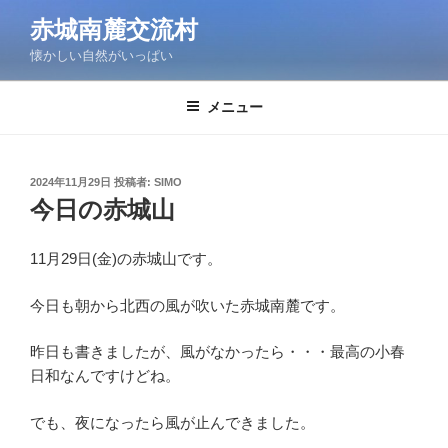
コ
赤城南麓交流村
ン
懐かしい自然がいっぱい
テ
ン
ツ
メニュー
へ
ス
キ
投
2024年11月29日
投稿者:
SIMO
稿
ッ
今日の赤城山
日:
プ
11月29日(金)の赤城山です。
今日も朝から北西の風が吹いた赤城南麓です。
昨日も書きましたが、風がなかったら・・・最高の小春
日和なんですけどね。
でも、夜になったら風が止んできました。