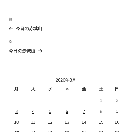
投
前
前
稿
の
今日の赤城山
ナ
投
ビ
稿
次
次
ゲ
の
今日の赤城山
投
ー
稿
シ
ョ
2026年8月
ン
月
火
水
木
金
土
日
1
2
3
4
5
6
7
8
9
10
11
12
13
14
15
16