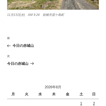
11月13日(水) AM 9:24 前橋市苗ケ島町
投
前
前
稿
の
今日の赤城山
ナ
投
ビ
稿
次
次
ゲ
の
今日の赤城山
投
ー
稿
シ
ョ
2026年8月
ン
月
火
水
木
金
土
日
1
2