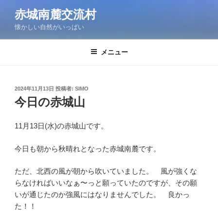
コ
赤城南麓交流村
ン
懐かしい自然がいっぱい
テ
ン
ツ
メニュー
へ
ス
キ
投
2024年11月13日
投稿者:
SIMO
稿
ッ
今日の赤城山
日:
プ
11月13日(水)の赤城山です。
今日も朝から秋晴れとなった赤城南麓です。
ただ、北西の風が朝から吹いていました。 風が強くな
らなければいいなぁ〜っと願っていたのですが、その願
いが通じたのか強風にはなりませんでした。 良かっ
た！！