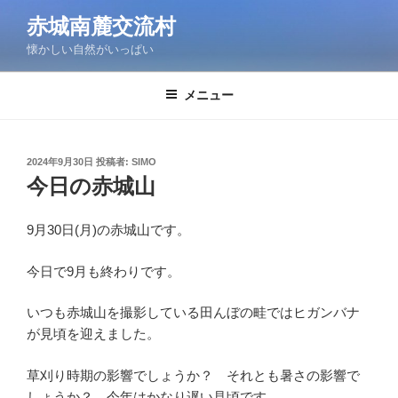
コ
赤城南麓交流村
ン
懐かしい自然がいっぱい
テ
ン
ツ
メニュー
へ
ス
キ
投
2024年9月30日
投稿者:
SIMO
稿
ッ
今日の赤城山
日:
プ
9月30日(月)の赤城山です。
今日で9月も終わりです。
いつも赤城山を撮影している田んぼの畦ではヒガンバナ
が見頃を迎えました。
草刈り時期の影響でしょうか？ それとも暑さの影響で
しょうか？ 今年はかなり遅い見頃です。