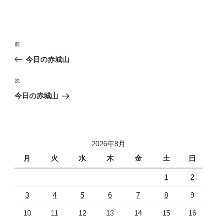
投
前
前
稿
の
今日の赤城山
ナ
投
ビ
稿
次
次
ゲ
の
今日の赤城山
投
ー
稿
シ
ョ
2026年8月
ン
月
火
水
木
金
土
日
1
2
3
4
5
6
7
8
9
10
11
12
13
14
15
16