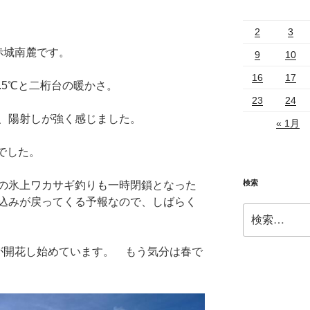
2
3
赤城南麓です。
9
10
16
17
.5℃と二桁台の暖かさ。
23
24
、陽射しが強く感じました。
« 1月
℃でした。
検索
の氷上ワカサギ釣りも一時閉鎖となった
込みが戻ってくる予報なので、しばらく
検
索:
が開花し始めています。 もう気分は春で