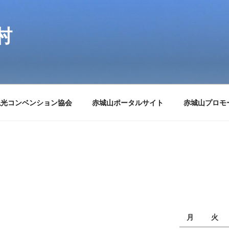
村
観光コンベンション協会
赤城山ポータルサイト
赤城山プロモ
月
火