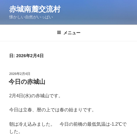
コ
赤城南麓交流村
ン
懐かしい自然がいっぱい
テ
ン
ツ
メニュー
へ
ス
キ
日:
2026年2月4日
ッ
プ
投
2026年2月4日
稿
今日の赤城山
日:
2月4日(水)の赤城山です。
今日は立春、暦の上では春の始まりです。
朝は冷え込みました。 今日の前橋の最低気温は-1.2℃で
した。