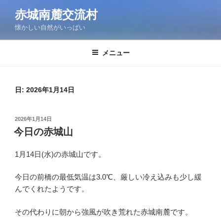
コ
赤城南麓交流村
ン
懐かしい自然がいっぱい
テ
ン
ツ
メニュー
へ
ス
キ
日:
2026年1月14日
ッ
プ
投
2026年1月14日
稿
今日の赤城山
日:
1月14日(水)の赤城山です。
今日の前橋の最低気温は3.0℃、厳しい冷え込みも少し緩
んでくれたようです。
その代わりに朝から強風が吹き荒れた赤城南麓です。