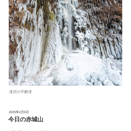
滝沢の不動滝
投
2025年2月6日
稿
今日の赤城山
日: