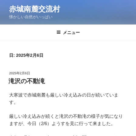
コ
赤城南麓交流村
ン
懐かしい自然がいっぱい
テ
ン
ツ
メニュー
へ
ス
キ
日:
2025年2月6日
ッ
プ
投
2025年2月6日
稿
滝沢の不動滝
日:
大寒波で赤城南麓も厳しい冷え込みの日が続いていま
す。
厳しい冷え込みが続くと滝沢の不動滝の様子が気になり
ますが、今日（2/6）ようすを見に行って来ました。