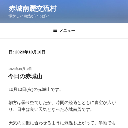
コ
赤城南麓交流村
ン
懐かしい自然がいっぱい
テ
ン
ツ
メニュー
へ
ス
キ
日:
2023年10月10日
ッ
プ
投
2023年10月10日
稿
今日の赤城山
日:
10月10日(火)の赤城山です。
朝方は曇り空でしたが、時間の経過とともに青空が広が
り、日中は良い天気となった赤城南麓です。
天気の回復に合わせるように気温も上がって、半袖でも