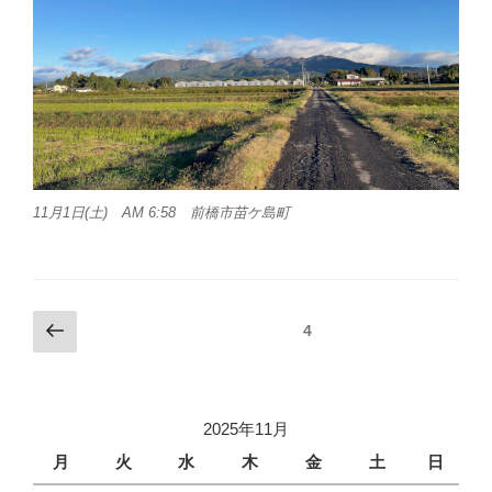
11月1日(土) AM 6:58 前橋市苗ケ島町
投
前
固定ページ
4
の
稿
ペ
ナ
ー
ビ
ジ
2025年11月
ゲ
月
火
水
木
金
土
日
ー