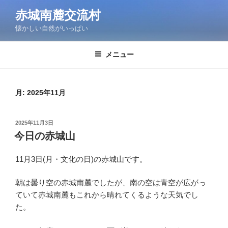
コ
赤城南麓交流村
ン
懐かしい自然がいっぱい
テ
ン
ツ
メニュー
へ
ス
キ
月:
2025年11月
ッ
プ
投
2025年11月3日
稿
今日の赤城山
日:
11月3日(月・文化の日)の赤城山です。
朝は曇り空の赤城南麓でしたが、南の空は青空が広がっ
ていて赤城南麓もこれから晴れてくるような天気でし
た。