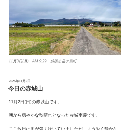
11月3日(月) AM 9:29 前橋市苗ケ島町
投
2025年11月2日
稿
今日の赤城山
日:
11月2日(日)の赤城山です。
朝から穏やかな秋晴れとなった赤城南麓です。
ここ数日は風が強く吹いていましたが、ようやく静かな