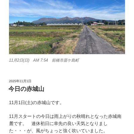
11月2日(日) AM 7:54 前橋市苗ケ島町
投
2025年11月1日
稿
今日の赤城山
日:
11月1日(土)の赤城山です。
11月スタートの今日は雨上がりの秋晴れとなった赤城南
麓です。 連休初日に幸先の良い天気となりまし
た・・・が、風がちょっと強く吹いていました。