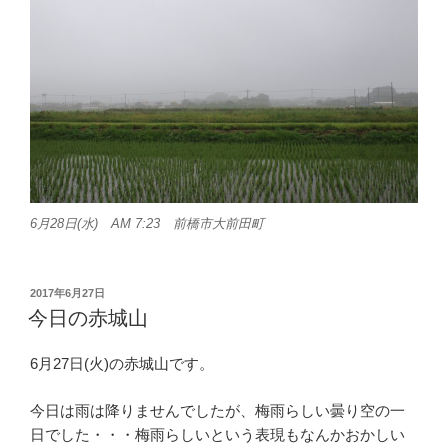
6月28日(水) AM 7:23 前橋市大前田町
投
2017年6月27日
稿
今日の赤城山
日:
6月27日(火)の赤城山です。
今日は雨は降りませんでしたが、梅雨らしい曇り空の一
日でした・・・梅雨らしいという表現もなんかおかしい