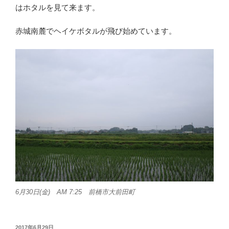
はホタルを見て来ます。
赤城南麓でヘイケボタルが飛び始めています。
6月30日(金) AM 7:25 前橋市大前田町
投
2017年6月29日