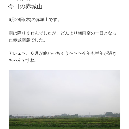
稿
今日の赤城山
日:
6月29日(木)の赤城山です。
雨は降りませんでしたが、どんより梅雨空の一日となっ
た赤城南麓でした。
アレェ〜、６月が終わっちゃう〜〜〜今年も半年が過ぎ
ちゃんですね。