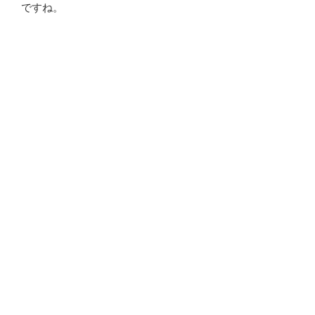
ですね。
でも、そう言いたくなるくらい雨が降りません。
あれ〜！ 明日から雨になりそうですね。
6月27日(火) AM 7:22 前橋市大前田町