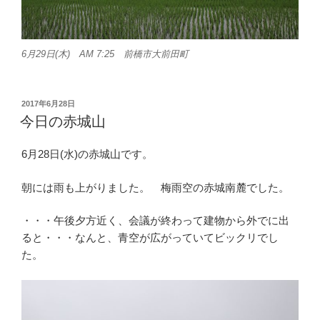
6月29日(木) AM 7:25 前橋市大前田町
投
2017年6月28日
稿
今日の赤城山
日:
6月28日(水)の赤城山です。
朝には雨も上がりました。 梅雨空の赤城南麓でした。
・・・午後夕方近く、会議が終わって建物から外でに出
ると・・・なんと、青空が広がっていてビックリでし
た。